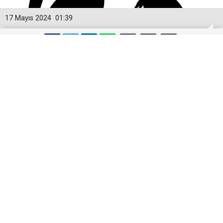
17 Mayıs 2024
01:39
TÜİK 2023 Yılı Doğum İstatistikleri:
Türkiye'de Doğurganlık Düşüşte
Türkiye İstatistik Kurumu (TÜİK), 2023 yılına ait
doğum istatistiklerini yayımladı. Rapora göre,
Türkiye'de 2023 yılında toplam 958,408 canlı doğum
gerçekleşti. Bu doğumların %51,3'ü erkek, %48,7'si ise
kız oldu.
Doğurganlık hızı açısından dikkat çeken bir düşüş