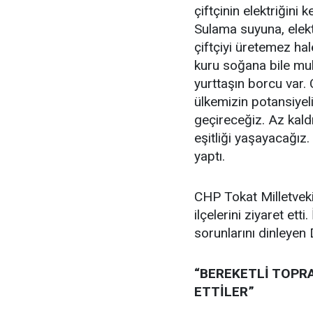
çiftçinin elektriğini
Sulama suyuna, elekt
çiftçiyi üretemez hale
kuru soğana bile mu
yurttaşın borcu var. Ç
ülkemizin potansiyeli
geçireceğiz. Az kaldı
eşitliği yaşayacağız
yaptı.
CHP Tokat Milletveki
ilçelerini ziyaret et
sorunlarını dinleyen 
“BEREKETLİ TOPR
ETTİLER”