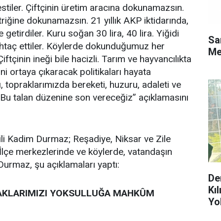
 kestiler. Çiftçinin üretim aracına dokunamazsın.
riğine dokunamazsın. 21 yıllık AKP iktidarında,
 getirdiler. Kuru soğan 30 lira, 40 lira. Yiğidi
Sa
htaç ettiler. Köylerde dokunduğumuz her
Me
iftçinin ineği bile hacizli. Tarım ve hayvancılıkta
ni ortaya çıkaracak politikaları hayata
, topraklarımızda bereketi, huzuru, adaleti ve
. Bu talan düzenine son vereceğiz” açıklamasını
li Kadim Durmaz; Reşadiye, Niksar ve Zile
ti. İlçe merkezlerinde ve köylerde, vatandaşın
Durmaz, şu açıklamaları yaptı:
De
Kı
AKLARIMIZI YOKSULLUĞA MAHKÛM
Yo
Ol