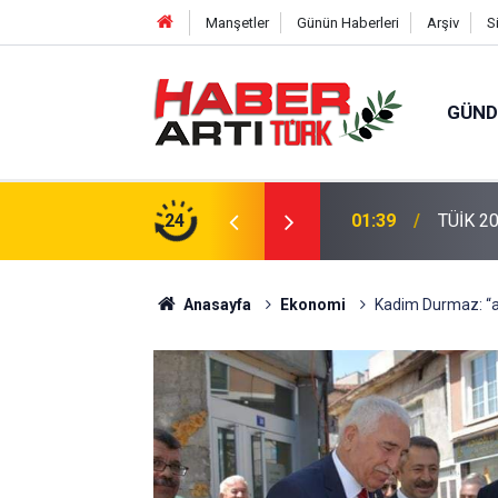
Manşetler
Günün Haberleri
Arşiv
S
GÜN
eri: Türkiye'de Doğurganlık Düşüşte
24
22:47
16 Madd
Anasayfa
Ekonomi
Kadim Durmaz: “a