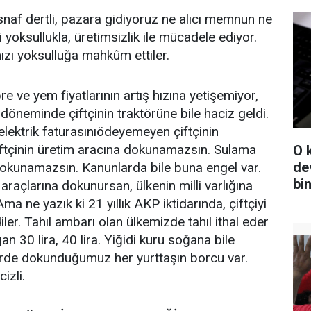
snaf dertli, pazara gidiyoruz ne alıcı memnun ne
i yoksullukla, üretimsizlik ile mücadele ediyor.
mızı yoksulluğa mahkûm ettiler.
e ve yem fiyatlarının artış hızına yetişemiyor,
 döneminde çiftçinin traktörüne bile haciz geldi.
lektrik faturasınıödeyemeyen çiftçinin
 Çiftçinin üretim aracına dokunamazsın. Sulama
O 
de
dokunamazsın. Kanunlarda bile buna engel var.
bi
 araçlarına dokunursan, ülkenin milli varlığına
 ne yazık ki 21 yıllık AKP iktidarında, çiftçiyi
ler. Tahıl ambarı olan ülkemizde tahıl ithal eder
an 30 lira, 40 lira. Yiğidi kuru soğana bile
erde dokunduğumuz her yurttaşın borcu var.
cizli.