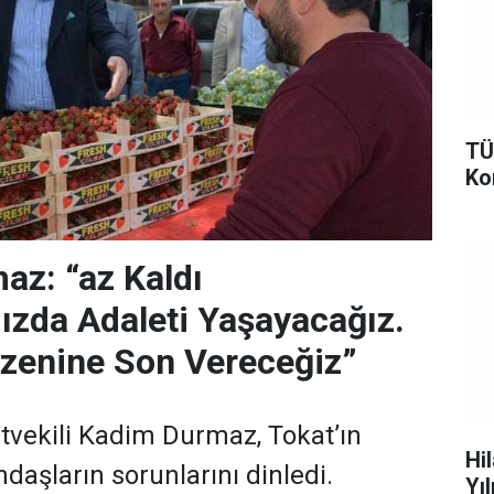
TÜ
Ko
z: “az Kaldı
ızda Adaleti Yaşayacağız.
zenine Son Vereceğiz”
tvekili Kadim Durmaz, Tokat’ın
Hi
ndaşların sorunlarını dinledi.
Yı