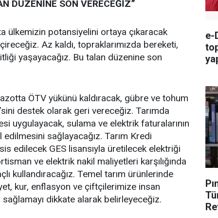
LAN DÜZENİNE SON VERECEĞİZ”
ta ülkemizin potansiyelini ortaya çıkaracak
e-D
eçireceğiz. Az kaldı, topraklarımızda bereketi,
to
şitliği yaşayacağız. Bu talan düzenine son
ya
ya
mazotta ÖTV yükünü kaldıracak, gübre ve tohum
’sini destek olarak geri vereceğiz. Tarımda
ifesi uygulayacak, sulama ve elektrik faturalarının
l edilmesini sağlayacağız. Tarım Kredi
sis edilecek GES lisansıyla üretilecek elektriği
isman ve elektrik nakil maliyetleri karşılığında
lı kullandıracağız. Temel tarım ürünlerinde
Pı
yet, kur, enflasyon ve çiftçilerimize insan
Tü
r sağlamayı dikkate alarak belirleyeceğiz.
Re