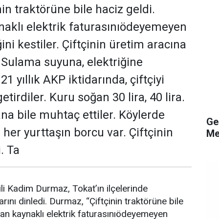
in traktörüne bile haciz geldi.
aklı elektrik faturasınıödeyemeyen
ğini kestiler. Çiftçinin üretim aracına
Sulama suyuna, elektriğine
 yıllık AKP iktidarında, çiftçiyi
tirdiler. Kuru soğan 30 lira, 40 lira.
na bile muhtaç ettiler. Köylerde
Ge
r yurttaşın borcu var. Çiftçinin
Me
i. Ta
li Kadim Durmaz, Tokat’ın ilçelerinde
rını dinledi. Durmaz, “Çiftçinin traktörüne bile
an kaynaklı elektrik faturasınıödeyemeyen