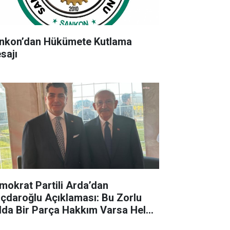
nkon’dan Hükümete Kutlama
sajı
mokrat Partili Arda’dan
lıçdaroğlu Açıklaması: Bu Zorlu
lda Bir Parça Hakkım Varsa Helal
sun