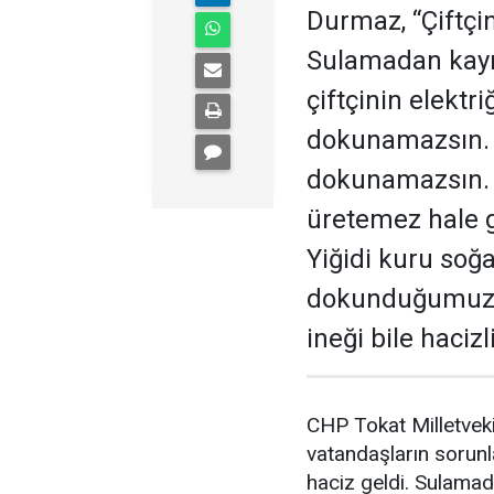
Durmaz, “Çiftçin
Sulamadan kayn
çiftçinin elektri
dokunamazsın. 
dokunamazsın. 21
üretemez hale ge
Yiğidi kuru soğa
dokunduğumuz he
ineği bile hacizl
CHP Tokat Milletveki
vatandaşların sorunla
haciz geldi. Sulamad