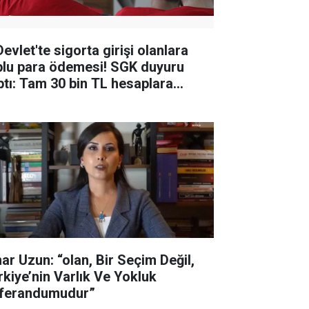
evlet'te sigorta girişi olanlara
plu para ödemesi! SGK duyuru
ptı: Tam 30 bin TL hesaplara
tacak
nar Uzun: “olan, Bir Seçim Değil,
rkiye’nin Varlık Ve Yokluk
ferandumudur”