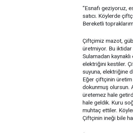
“Esnafı geziyoruz, e
satıcı. Köylerde çiftç
Bereketli toprakları
Çiftçimiz mazot, gübr
üretmiyor. Bu iktidar
Sulamadan kaynaklı e
elektriğini kestiler.
suyuna, elektriğine 
Eğer çiftçinin üretim
dokunmuş olursun. Ama
üretemez hale getirdi
hale geldik. Kuru soğ
muhtaç ettiler. Köyl
Çiftçinin ineği bile ha