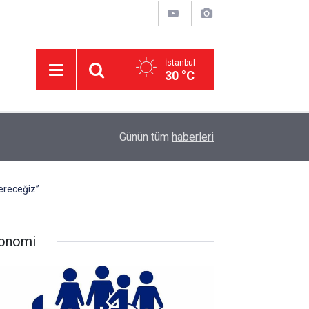
İstanbul
30 °C
11:32
DEVA Partisi'nde Büyük Kongre Hazırlıkları Başl
Günün tüm
haberleri
ereceğiz”
onomi