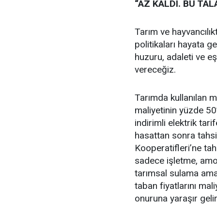
“AZ KALDI. BU TA
Tarım ve hayvancılık
politikaları hayata g
huzuru, adaleti ve e
vereceğiz.
Tarımda kullanılan 
maliyetinin yüzde 50
indirimli elektrik tar
hasattan sonra tahsi
Kooperatifleri’ne tah
sadece işletme, amort
tarımsal sulama amaç
taban fiyatlarını mali
onuruna yaraşır geli