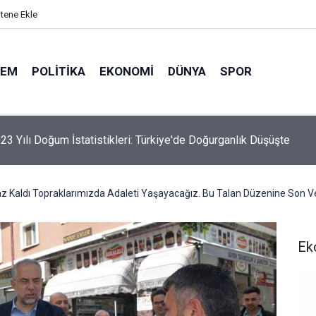
itene Ekle
DEM
POLITIKA
EKONOMI
DÜNYA
SPOR
elik Maden Kanunu Teklif Kabul Edildi
z Kaldı Topraklarımızda Adaleti Yaşayacağız. Bu Talan Düzenine Son V
Ek