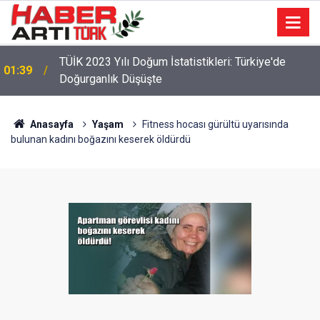
TÜİK 2023 Yılı Doğum İstatistikleri: Türkiye'de
01:39
Doğurganlık Düşüşte
22:47
16 Maddelik Maden Kanunu Teklif Kabul Edildi
Anasayfa
Yaşam
Fitness hocası gürültü uyarısında
bulunan kadını boğazını keserek öldürdü