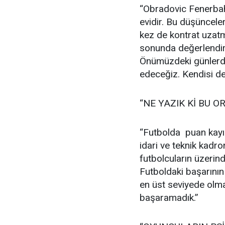
“Obradovic Fenerbah
evidir. Bu düşünceler
kez de kontrat uzat
sonunda değerlendir
Önümüzdeki günlerde
edeceğiz. Kendisi de
“NE YAZIK Kİ BU 
“Futbolda puan kayıp
idari ve teknik kadr
futbolcuların üzeri
Futboldaki başarının 
en üst seviyede olma
başaramadık.”