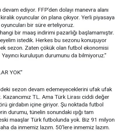
ı devam ediyor. FFP’den dolayı manevra alanı
kiralık oyuncular ön plana çıkıyor. Yerli piyasaya
oyuncuları bir süre erteliyoruz.
hangi bir maaş indirimi pazarlığı başlamamıştır.
yelim istedik. Herkes bu sezonu konuşuyor
ecek sezon. Zaten çökük olan futbol ekonomisi
 Yayıncı kuruluşun durumunu da bilmiyoruz.”
LAR YOK”
deki sezon devam edemeyeceklerini ufak ufak
r. Kazancımız TL. Ama Türk Lirası ciddi değer
örü girdabın içine giriyor. Şu noktada futbol
rin durumu, tünelin sonundaki ışığı tam
eski maaşlar Türk futbolunda yok. Biz 91 milyon
 Daha da inmemiz lazım. 50’lere inmemiz lazım.