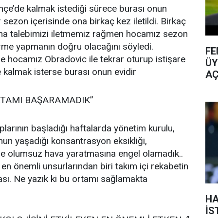
çe’de kalmak istediği sürece burası onun
 sezon içerisinde ona birkaç kez iletildi. Birkaç
ma talebimizi iletmemiz rağmen hocamız sezon
me yapmanın doğru olacağını söyledi.
FE
 hocamız Obradovic ile tekrar oturup istişare
ÜY
 kalmak isterse burası onun evidir
AÇ
ORTAMI BAŞARAMADIK”
larının başladığı haftalarda yönetim kurulu,
onun yaşadığı konsantrasyon eksikliği,
nde olumsuz hava yaratmasına engel olamadık..
en önemli unsurlarından biri takım içi rekabetin
sı. Ne yazık ki bu ortamı sağlamakta
HA
İS