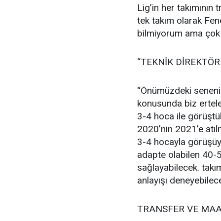
Lig’in her takımının
tek takım olarak Fen
bilmiyorum ama çok ş
“TEKNİK DİREKTÖR
“Önümüzdeki senenin 
konusunda biz ertel
3-4 hoca ile görüştü
2020’nin 2021’e atıl
3-4 hocayla görüşüyo
adapte olabilen 40-
sağlayabilecek. takı
anlayışı deneyebilec
TRANSFER VE MAAŞ