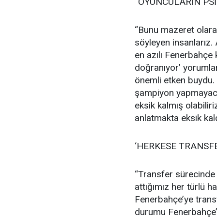
“OYUNCULARIN PSİ
“Bunu mazeret olara
söyleyen insanlarız. 
en azılı Fenerbahçe
doğranıyor’ yorumları
önemli etken buydu.
şampiyon yapmayacak
eksik kalmış olabilir
anlatmakta eksik kald
‘HERKESE TRANSFER
“Transfer sürecinde l
attığımız her türlü h
Fenerbahçe’ye transfe
durumu Fenerbahçe’