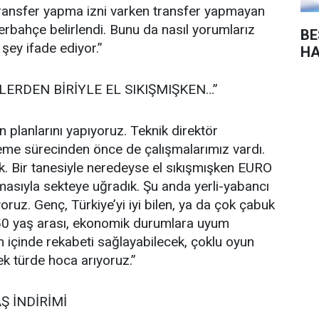
 transfer yapma izni varken transfer yapmayan
erbahçe belirlendi. Bunu da nasıl yorumlarız
BEŞ
ey ifade ediyor.”
HA
LERDEN BİRİYLE EL SIKIŞMIŞKEN…”
planlarını yapıyoruz. Teknik direktör
eme sürecinden önce de çalışmalarımız vardı.
k. Bir tanesiyle neredeyse el sıkışmışken EURO
masıyla sekteye uğradık. Şu anda yerli-yabancı
ruz. Genç, Türkiye’yi iyi bilen, ya da çok çabuk
50 yaş arası, ekonomik durumlara uyum
m içinde rekabeti sağlayabilecek, çoklu oyun
ek türde hoca arıyoruz.”
 İNDİRİMİ