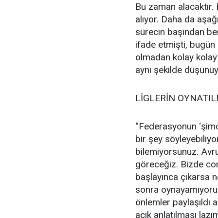
Bu zaman alacaktır. 
alıyor. Daha da aşa
sürecin başından ber
ifade etmişti, bugün 
olmadan kolay kolay 
aynı şekilde düşünüy
LİGLERİN OYNATIL
“Federasyonun ‘şimdi
bir şey söyleyebiliy
bilemiyorsunuz. Avru
göreceğiz. Bizde cor
başlayınca çıkarsa n
sonra oynayamıyoruz 
önlemler paylaşıldı 
açık anlatılması lazım