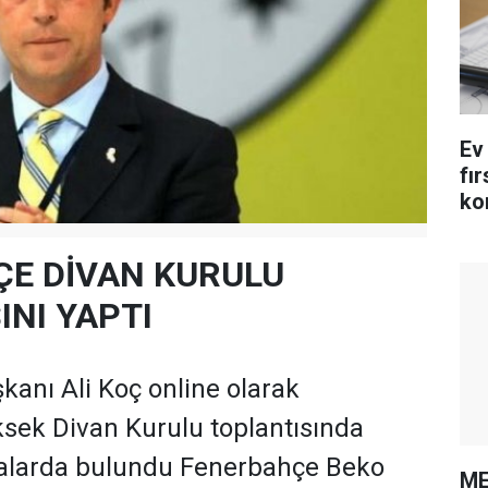
Ev
fı
ko
şar
E DİVAN KURULU
INI YAPTI
anı Ali Koç online olarak
sek Divan Kurulu toplantısında
alarda bulundu Fenerbahçe Beko
ME