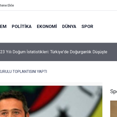
itene Ekle
DEM
POLITIKA
EKONOMI
DÜNYA
SPOR
elik Maden Kanunu Teklif Kabul Edildi
URULU TOPLANTISINI YAPTI
Sp