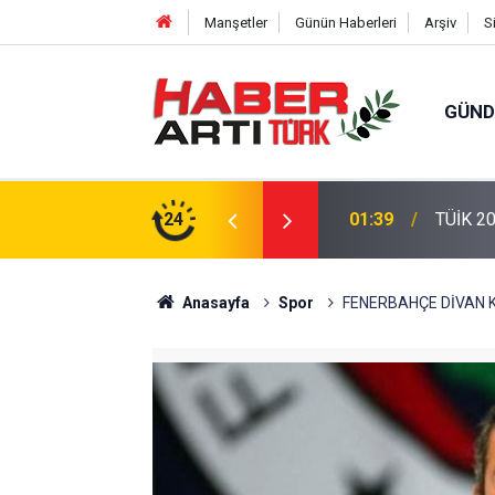
Manşetler
Günün Haberleri
Arşiv
S
GÜN
eri: Türkiye'de Doğurganlık Düşüşte
24
22:47
16 Madd
Anasayfa
Spor
FENERBAHÇE DİVAN K