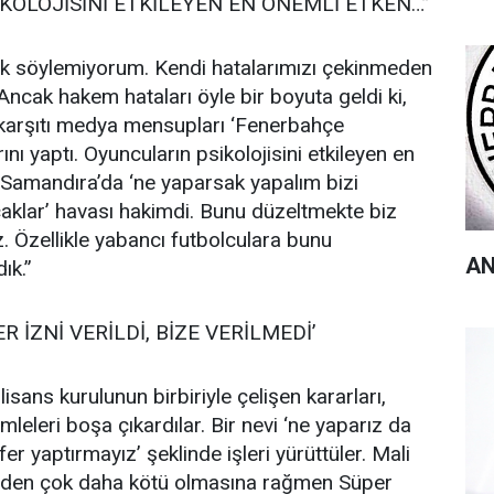
KOLOJİSİNİ ETKİLEYEN EN ÖNEMLİ ETKEN…”
k söylemiyorum. Kendi hatalarımızı çekinmeden
Ancak hakem hataları öyle bir boyuta geldi ki,
 karşıtı medya mensupları ‘Fenerbahçe
nı yaptı. Oyuncuların psikolojisini etkileyen en
 Samandıra’da ‘ne yaparsak yapalım bizi
lar’ havası hakimdi. Bunu düzeltmekte biz
iz. Özellikle yabancı futbolculara bunu
AN
ık.”
 İZNİ VERİLDİ, BİZE VERİLMEDİ’
isans kurulunun birbiriyle çelişen kararları,
amleleri boşa çıkardılar. Bir nevi ‘ne yaparız da
r yaptırmayız’ şeklinde işleri yürüttüler. Mali
den çok daha kötü olmasına rağmen Süper