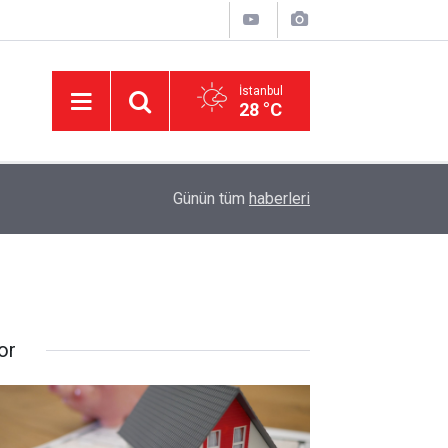
İstanbul
28 °C
11:32
DEVA Partisi'nde Büyük Kongre Hazırlıkları Başl
Günün tüm
haberleri
or