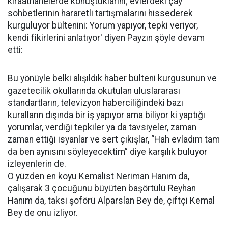
kıraathanelerde konuştuklarını; evlerdeki çay
sohbetlerinin hararetli tartışmalarını hissederek
kurguluyor bültenini: Yorum yapıyor, tepki veriyor,
kendi fikirlerini anlatıyor' diyen Payzın şöyle devam
etti:
Bu yönüyle belki alışıldık haber bülteni kurgusunun ve
gazetecilik okullarında okutulan uluslararası
standartların, televizyon haberciliğindeki bazı
kuralların dışında bir iş yapıyor ama biliyor ki yaptığı
yorumlar, verdiği tepkiler ya da tavsiyeler, zaman
zaman ettiği isyanlar ve sert çıkışlar, “Hah evladım tam
da ben aynısını söyleyecektim” diye karşılık buluyor
izleyenlerin de.
O yüzden en koyu Kemalist Neriman Hanım da,
çalışarak 3 çocuğunu büyüten başörtülü Reyhan
Hanım da, taksi şoförü Alparslan Bey de, çiftçi Kemal
Bey de onu izliyor.