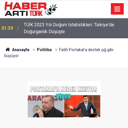
22:47
16 Maddelik Maden Kanunu Teklif Kabul Edildi
Anasayfa
Politika
Fatih Portakal'a destek çığ gibi
büyüyor