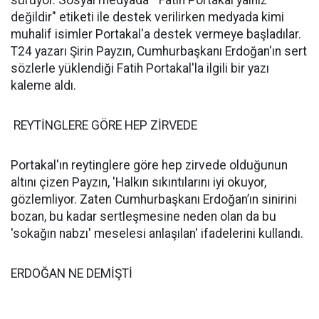
sürüyor. Sosyal medyada " Fatih Portakal yalnız
değildir" etiketi ile destek verilirken medyada kimi
muhalif isimler Portakal'a destek vermeye başladılar.
T24 yazarı Şirin Payzın, Cumhurbaşkanı Erdoğan'ın sert
sözlerle yüklendiği Fatih Portakal'la ilgili bir yazı
kaleme aldı.
REYTİNGLERE GÖRE HEP ZİRVEDE
Portakal'ın reytinglere göre hep zirvede olduğunun
altını çizen Payzın, 'Halkın sıkıntılarını iyi okuyor,
gözlemliyor. Zaten Cumhurbaşkanı Erdoğan’ın sinirini
bozan, bu kadar sertleşmesine neden olan da bu
'sokağın nabzı' meselesi anlaşılan' ifadelerini kullandı.
ERDOĞAN NE DEMİŞTİ