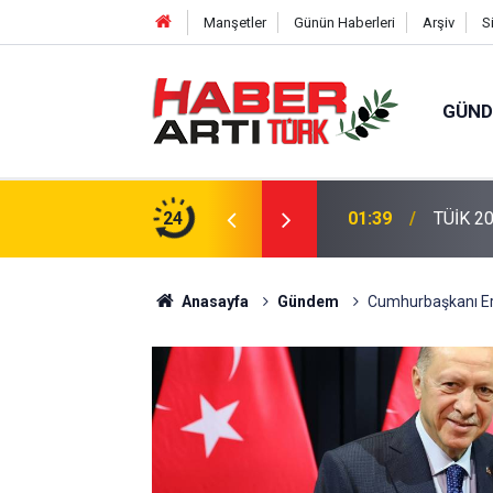
Manşetler
Günün Haberleri
Arşiv
S
GÜN
eri: Türkiye'de Doğurganlık Düşüşte
24
22:47
16 Madd
Anasayfa
Gündem
Cumhurbaşkanı Er