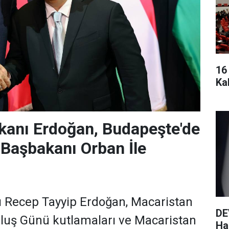
16
Ka
anı Erdoğan, Budapeşte'de
Başbakanı Orban İle
Recep Tayyip Erdoğan, Macaristan
DE
uluş Günü kutlamaları ve Macaristan
Haz