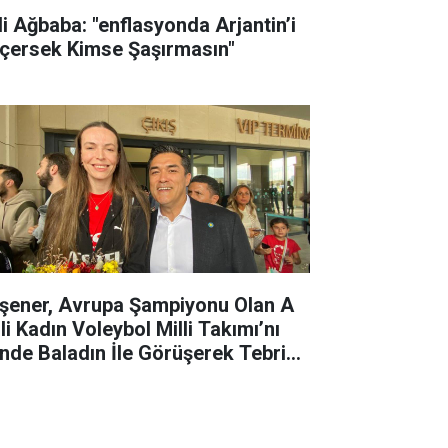
li Ağbaba: "enflasyonda Arjantin’i
çersek Kimse Şaşırmasın"
şener, Avrupa Şampiyonu Olan A
li Kadın Voleybol Milli Takımı’nı
nde Baladın İle Görüşerek Tebrik
i