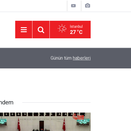
İstanbul
27 °C
11:32
DEVA Partisi'nde Büyük Kongre Hazırlıkları Başl
Günün tüm
haberleri
ndem