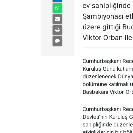
ev sahipliğind
Şampiyonası etk
üzere gittiği B
Viktor Orban ile
Cumhurbaşkanı Recep
Kuruluş Günü kutlama
düzenlenecek Dünya A
bölümüne katılmak ü
Başbakanı Viktor Orb
Cumhurbaşkanı Rece
Devleti'nin Kuruluş 
sahipliğinde düzenl
etkinliklerinin bir 