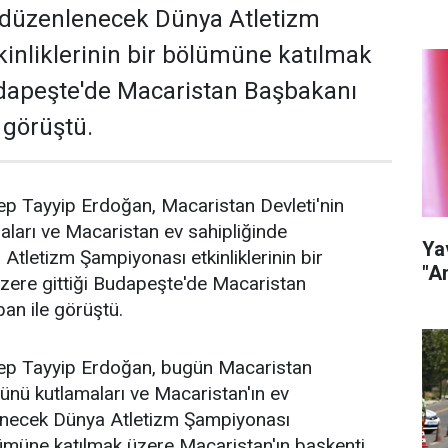
e düzenlenecek Dünya Atletizm
inliklerinin bir bölümüne katılmak
udapeşte'de Macaristan Başbakanı
 görüştü.
 Tayyip Erdoğan, Macaristan Devleti'nin
ları ve Macaristan ev sahipliğinde
Ya
tletizm Şampiyonası etkinliklerinin bir
"A
zere gittiği Budapeşte'de Macaristan
an ile görüştü.
p Tayyip Erdoğan, bugün Macaristan
Günü kutlamaları ve Macaristan'ın ev
enecek Dünya Atletizm Şampiyonası
bölümüne katılmak üzere Macaristan'ın başkenti