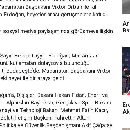
acaristan Başbakanı Viktor Orban ile ikili
Erdoğan, heyetler arası görüşmelere katıldı.
An
Ba
nın sosyal medya paylaşımında görüşmeye ilişkin
Sayın Recep Tayyip Erdoğan, Macaristan
Günü kutlamaları dolayısıyla bulunduğu
nti Budapeşte’de, Macaristan Başbakanı Viktor
i heyet ile bir araya geldi.
n’a, Dışişleri Bakanı Hakan Fidan, Enerji ve
nı Alparslan Bayraktar, Gençlik ve Spor Bakanı
Er
nayi ve Teknoloji Bakanı Mehmet Fatih Kacır,
Ak
olat, İletişim Başkanı Fahrettin Altun,
olitika ve Güvenlik Başdanışmanı Akif Çağatay