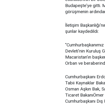
Budapeşte'ye gitti. M
görüşmenin ardından 
İletişim Başkanlığı'
şunlar kaydedildi:
"Cumhurbaşkanımız 
Devleti’nin Kuruluş 
Macaristan’ın başke
Orban ve beraberindek
Cumhurbaşkanı Erdoğa
Tabii Kaynaklar Baka
Osman Aşkın Bak, Sa
Ticaret BakanıÖmer B
Cumhurbaşkanı Dış P