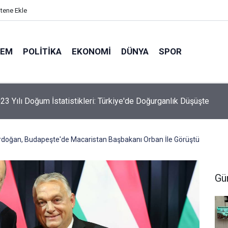
itene Ekle
DEM
POLITIKA
EKONOMI
DÜNYA
SPOR
elik Maden Kanunu Teklif Kabul Edildi
doğan, Budapeşte'de Macaristan Başbakanı Orban İle Görüştü
Gü