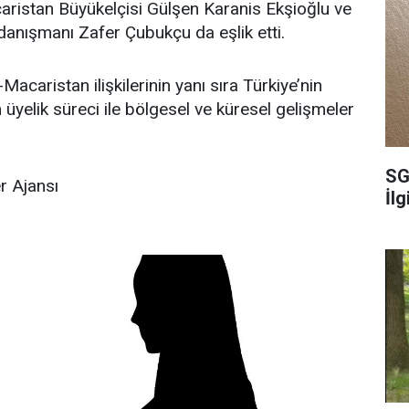
acaristan Büyükelçisi Gülşen Karanis Ekşioğlu ve
nışmanı Zafer Çubukçu da eşlik etti.
caristan ilişkilerinin yanı sıra Türkiye’nin
 üyelik süreci ile bölgesel ve küresel gelişmeler
SG
 Ajansı
İl