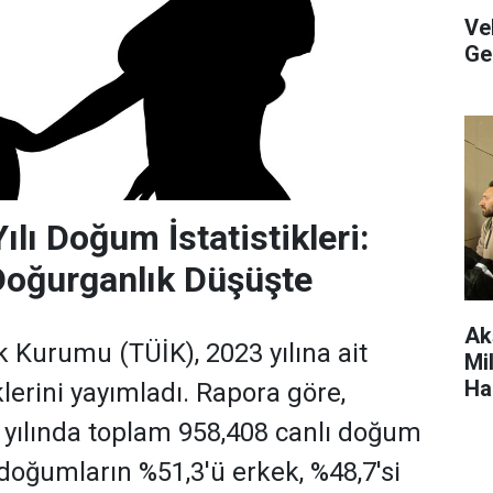
Ve
Ge
lı Doğum İstatistikleri:
Doğurganlık Düşüşte
Ak
ik Kurumu (TÜİK), 2023 yılına ait
Mil
Ha
lerini yayımladı. Rapora göre,
Ett
 yılında toplam 958,408 canlı doğum
 doğumların %51,3'ü erkek, %48,7'si