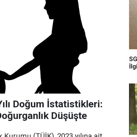
SG
İl
lı Doğum İstatistikleri:
Doğurganlık Düşüşte
ik Kurumu (TÜİK), 2023 yılına ait