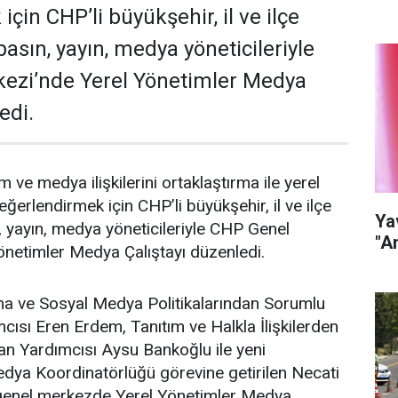
çin CHP’li büyükşehir, il ve ilçe
basın, yayın, medya yöneticileriyle
ezi’nde Yerel Yönetimler Medya
edi.
m ve medya ilişkilerini ortaklaştırma ile yerel
değerlendirmek için CHP’li büyükşehir, il ve ilçe
Ya
n, yayın, medya yöneticileriyle CHP Genel
"A
önetimler Medya Çalıştayı düzenledi.
 ve Sosyal Medya Politikalarından Sorumlu
ısı Eren Erdem, Tanıtım ve Halkla İlişkilerden
n Yardımcısı Aysu Bankoğlu ile yeni
dya Koordinatörlüğü görevine getirilen Necati
a genel merkezde Yerel Yönetimler Medya