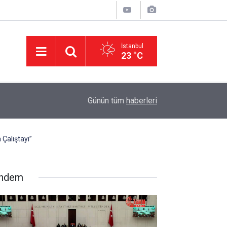
İstanbul
23 °C
11:32
DEVA Partisi'nde Büyük Kongre Hazırlıkları Başl
Günün tüm
haberleri
 Çalıştayı”
ndem