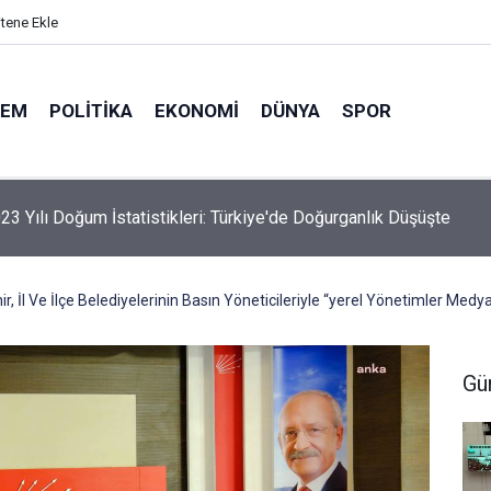
itene Ekle
DEM
POLITIKA
EKONOMI
DÜNYA
SPOR
elik Maden Kanunu Teklif Kabul Edildi
, İl Ve İlçe Belediyelerinin Basın Yöneticileriyle “yerel Yönetimler Medya
Gü