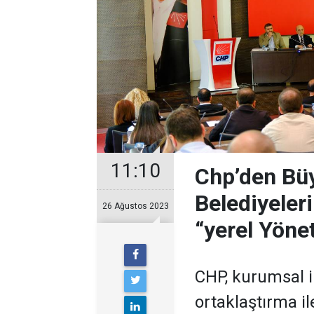
11:10
Chp’den Büyü
Belediyeleri
26 Ağustos 2023
“yerel Yöne
CHP, kurumsal il
ortaklaştırma il