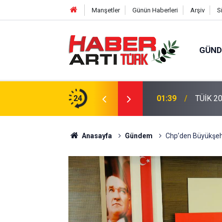
Manşetler
Günün Haberleri
Arşiv
S
GÜN
eri: Türkiye'de Doğurganlık Düşüşte
24
22:47
16 Madd
Anasayfa
Gündem
Chp’den Büyükşehir