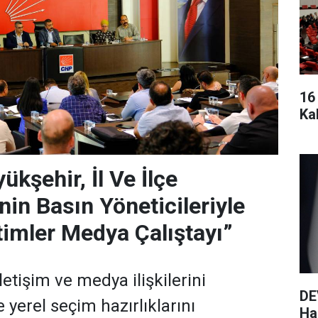
16
Ka
kşehir, İl Ve İlçe
nin Basın Yöneticileriyle
timler Medya Çalıştayı”
etişim ve medya ilişkilerini
DE
e yerel seçim hazırlıklarını
Haz