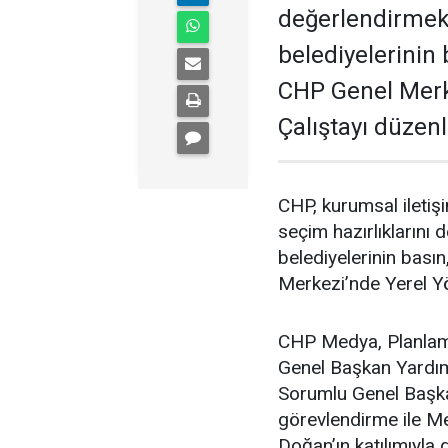
değerlendirmek i
belediyelerinin 
CHP Genel Merk
Çalıştayı düzenl
CHP, kurumsal iletişi
seçim hazırlıklarını 
belediyelerinin bası
Merkezi’nde Yerel Y
CHP Medya, Planlama
Genel Başkan Yardımc
Sorumlu Genel Başka
görevlendirme ile Me
Doğan’ın katılımıyl