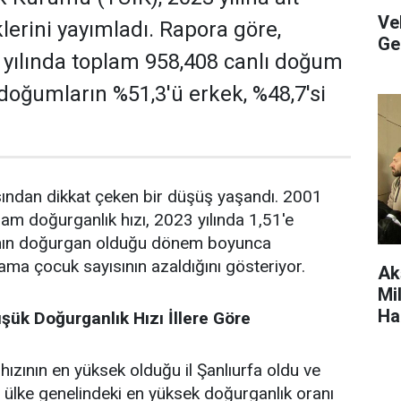
Ve
lerini yayımladı. Rapora göre,
Ge
 yılında toplam 958,408 canlı doğum
 doğumların %51,3'ü erkek, %48,7'si
sından dikkat çeken bir düşüş yaşandı. 2001
lam doğurganlık hızı, 2023 yılında 1,51'e
adının doğurgan olduğu dönem boyunca
ama çocuk sayısının azaldığını gösteriyor.
Ak
Mil
Ha
şük Doğurganlık Hızı İllere Göre
Ett
ızının en yüksek olduğu il Şanlıurfa oldu ve
ülke genelindeki en yüksek doğurganlık oranı