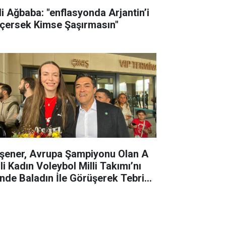
li Ağbaba: "enflasyonda Arjantin’i
çersek Kimse Şaşırmasın"
şener, Avrupa Şampiyonu Olan A
li Kadın Voleybol Milli Takımı’nı
nde Baladın İle Görüşerek Tebrik
i