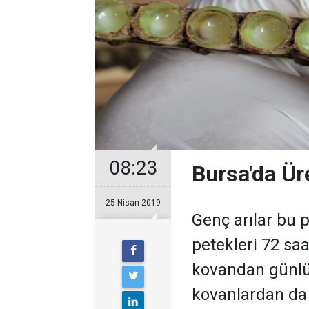
08:23
Bursa'da Üre
25 Nisan 2019
Genç arılar bu p
petekleri 72 sa
kovandan günlü
kovanlardan da 