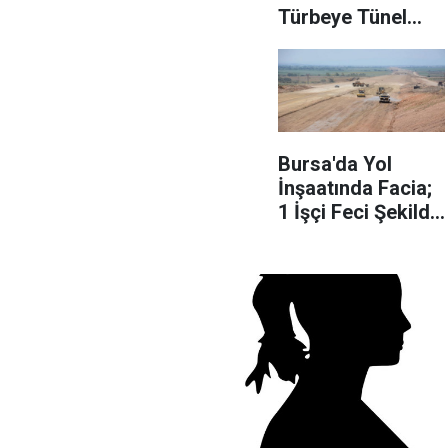
Türbeye Tünel
Kazdı
Bursa'da Yol
İnşaatında Facia;
1 İşçi Feci Şekilde
can Verdi