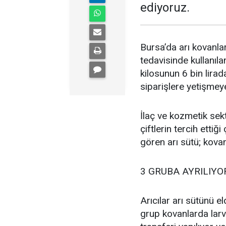
ediyoruz.
Bursa’da arı kovanla
tedavisinde kullanıl
kilosunun 6 bin lirad
siparişlere yetişmeye
İlaç ve kozmetik sek
çiftlerin tercih ettiğ
gören arı sütü; kova
3 GRUBA AYRILIY
Arıcılar arı sütünü e
grup kovanlarda larv