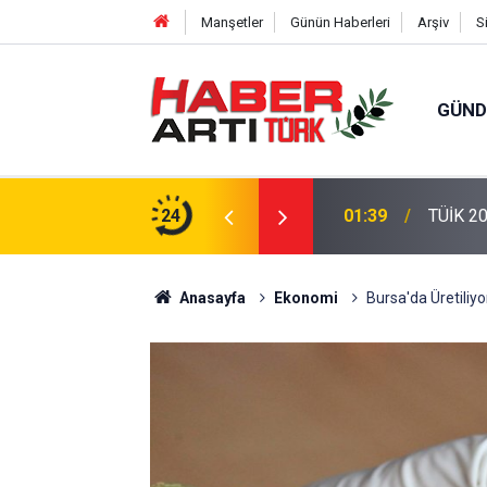
Manşetler
Günün Haberleri
Arşiv
S
GÜN
eri: Türkiye'de Doğurganlık Düşüşte
24
22:47
16 Madd
Anasayfa
Ekonomi
Bursa'da Üretiliyo