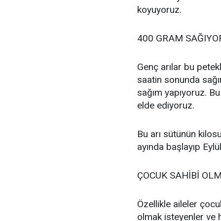
koyuyoruz.
400 GRAM SAĞIY
Genç arılar bu petekl
saatin sonunda sağı
sağım yapıyoruz. Bu
elde ediyoruz.
Bu arı sütünün kilos
ayında başlayıp Eylü
ÇOCUK SAHİBİ OL
Özellikle aileler çocu
olmak isteyenler ve h