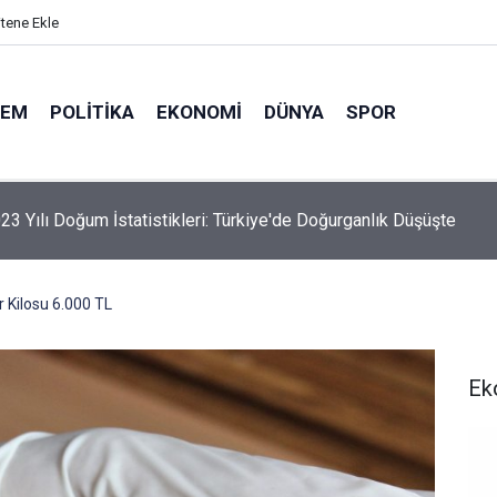
itene Ekle
DEM
POLITIKA
EKONOMI
DÜNYA
SPOR
elik Maden Kanunu Teklif Kabul Edildi
r Kilosu 6.000 TL
Ek