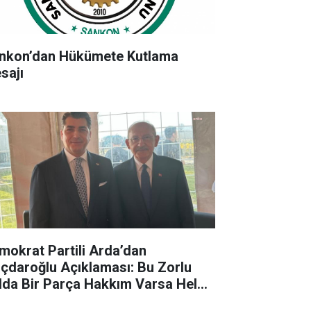
nkon’dan Hükümete Kutlama
sajı
mokrat Partili Arda’dan
lıçdaroğlu Açıklaması: Bu Zorlu
lda Bir Parça Hakkım Varsa Helal
sun