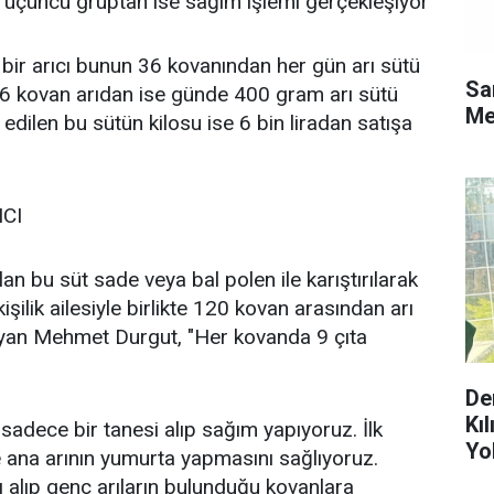
ve üçüncü gruptan ise sağım işlemi gerçekleşiyor
 bir arıcı bunun 36 kovanından her gün arı sütü
Sa
36 kovan arıdan ise günde 400 gram arı sütü
Me
 edilen bu sütün kilosu ise 6 bin liradan satışa
ICI
lan bu süt sade veya bal polen ile karıştırılarak
kişilik ailesiyle birlikte 120 kovan arasından arı
yan Mehmet Durgut, "Her kovanda 9 çıta
De
Kı
sadece bir tanesi alıp sağım yapıyoruz. İlk
Yo
 ana arının yumurta yapmasını sağlıyoruz.
Ol
 alıp genç arıların bulunduğu kovanlara