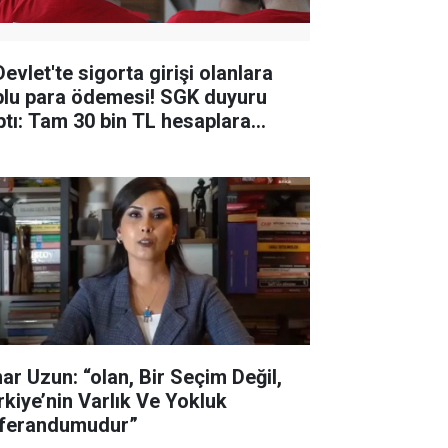
evlet'te sigorta girişi olanlara
plu para ödemesi! SGK duyuru
ptı: Tam 30 bin TL hesaplara
tacak
nar Uzun: “olan, Bir Seçim Değil,
rkiye’nin Varlık Ve Yokluk
ferandumudur”