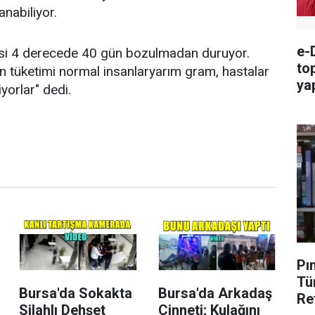
nabiliyor.
e-D
si 4 derecede 40 gün bozulmadan duruyor.
to
n tüketimi normal insanlaryarım gram, hastalar
ya
iyorlar" dedi.
ya
Pı
Tü
Bursa'da Sokakta
Bursa'da Arkadaş
Re
Silahlı Dehşet
Cinneti; Kulağını