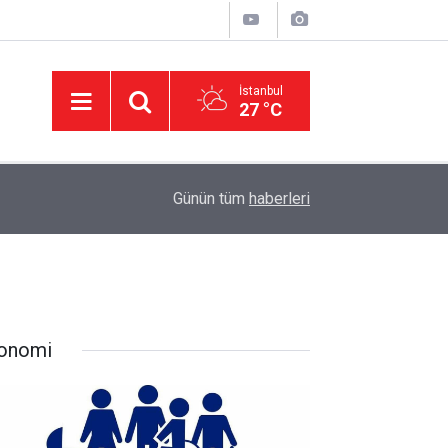
İstanbul
27 °C
11:32
DEVA Partisi'nde Büyük Kongre Hazırlıkları Başl
Günün tüm
haberleri
onomi