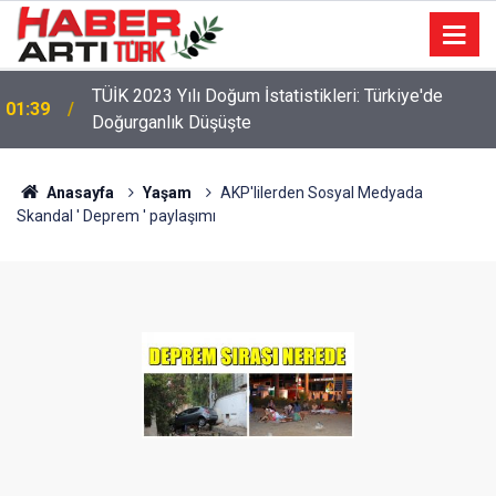
TÜİK 2023 Yılı Doğum İstatistikleri: Türkiye'de
01:39
Doğurganlık Düşüşte
22:47
16 Maddelik Maden Kanunu Teklif Kabul Edildi
Anasayfa
Yaşam
AKP'lilerden Sosyal Medyada
Skandal ' Deprem ' paylaşımı