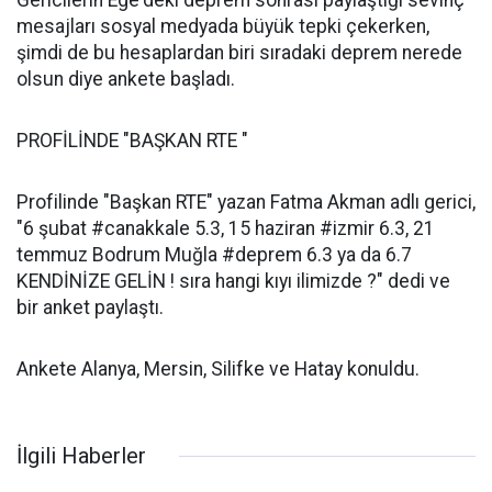
Gericilerin Ege'deki deprem sonrası paylaştığı sevinç
mesajları sosyal medyada büyük tepki çekerken,
şimdi de bu hesaplardan biri sıradaki deprem nerede
olsun diye ankete başladı.
PROFİLİNDE "BAŞKAN RTE "
Profilinde "Başkan RTE" yazan Fatma Akman adlı gerici,
"6 şubat #canakkale 5.3, 15 haziran #izmir 6.3, 21
temmuz Bodrum Muğla #deprem 6.3 ya da 6.7
KENDİNİZE GELİN ! sıra hangi kıyı ilimizde ?" dedi ve
bir anket paylaştı.
Ankete Alanya, Mersin, Silifke ve Hatay konuldu.
İlgili Haberler