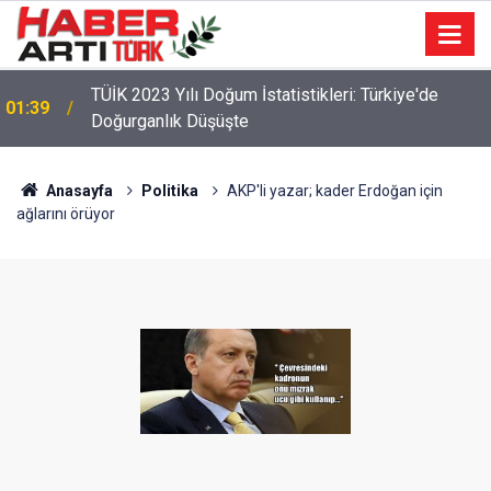
22:47
16 Maddelik Maden Kanunu Teklif Kabul Edildi
Anasayfa
Politika
AKP'li yazar; kader Erdoğan için
ağlarını örüyor