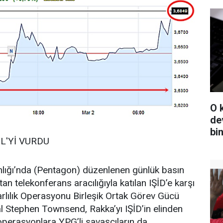
O 
de
bi
L'Yİ VURDU
ığı’nda (Pentagon) düzenlenen günlük basın
tan telekonferans aracılığıyla katılan IŞİD’e karşı
rlılık Operasyonu Birleşik Ortak Görev Gücü
 Stephen Townsend, Rakka’yı IŞİD’in elinden
operasyonlara YPG’li savaşçıların da