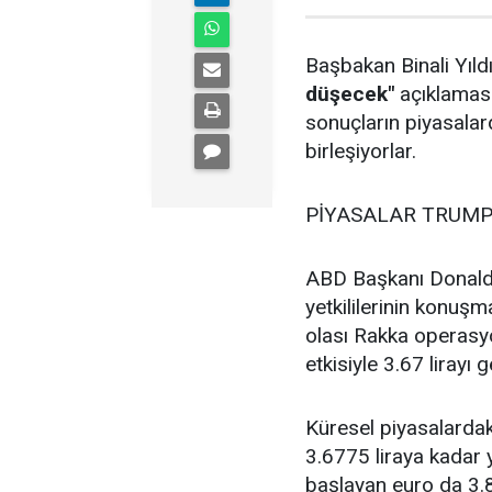
Başbakan Binali Yıld
düşecek"
açıklaması
sonuçların piyasala
birleşiyorlar.
PİYASALAR TRUMP
ABD Başkanı Donald
yetkililerinin konuş
olası Rakka operasyo
etkisiyle 3.67 lirayı g
Küresel piyasalardaki
3.6775 liraya kadar y
başlayan euro da 3.87