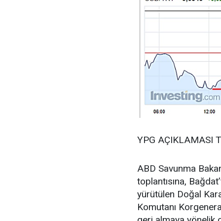
YPG AÇIKLAMASI T
ABD Savunma Bakanl
toplantısına, Bağdat’
yürütülen Doğal Kara
Komutanı Korgeneral
geri almaya yönelik 