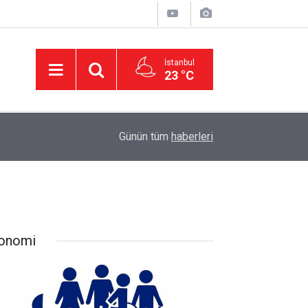
İstanbul
23 °C
11:32
DEVA Partisi'nde Büyük Kongre Hazırlıkları Başl
Günün tüm
haberleri
onomi