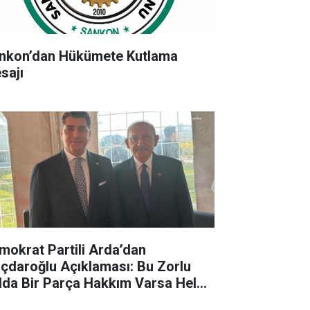
nkon’dan Hükümete Kutlama
sajı
mokrat Partili Arda’dan
lıçdaroğlu Açıklaması: Bu Zorlu
lda Bir Parça Hakkım Varsa Helal
sun