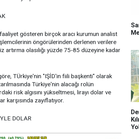
AK
Sa
Me
faaliyet gösteren birçok aracı kurumun analist
işlemcilerinin öngörülerinden derlenen verilere
aiz artırma olasılığı yüzde 75-85 düzeyine kadar
öre, TÜrkiye'nin "IŞİD'in fiili başkenti" olarak
tarılmasında Türkiye'nin alacağı rolün
rdaki risk algısını yükseltmesi, lirayı dolar ve
ar karşısında zayıflatıyor.
De
RİYLE DOLAR
Kı
Yo
Ol