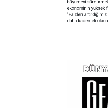
büyümeyi sürdürmek i
ekonominin yüksek fa
"Faizleri artırdığımı
daha kademeli olaca