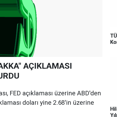
TÜ
Ko
RAKKA" AÇIKLAMASI
URDU
ı, FED açıklaması üzerine ABD'den
laması doları yine 2.68'in üzerine
Hi
Yı