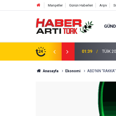
Manşetler
Günün Haberleri
Arşiv
S
GÜN
eri: Türkiye'de Doğurganlık Düşüşte
24
22:47
16 Madd
Anasayfa
Ekonomi
ABD'NİN "RAKKA