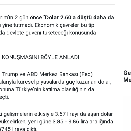
ırım'ın 2 gün önce "
Dolar 2.60'a düştü daha da
 yine tutmadı. Ekonomik çevreler bu tip
rda devlete güveni tüketeceği konusunda
 KONUŞMASINI BÖYLE ANLADI
Ge
 Trump ve ABD Merkez Bankası (Fed)
Me
malarıyla küresel piyasalarda güç kazanan dolar,
nuna Türkiye'nin katılma olasılığının da
eçti.
 gelişmelerin etkisiyle 3.67 lirayı da aşan dolar
ükselirken, yeni güne 3.85 - 3.86 lira aralığında
45 liraya çıktı.