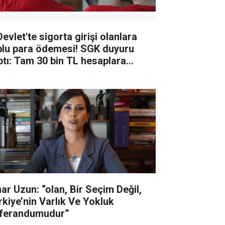
evlet'te sigorta girişi olanlara
plu para ödemesi! SGK duyuru
ptı: Tam 30 bin TL hesaplara
tacak
nar Uzun: “olan, Bir Seçim Değil,
rkiye’nin Varlık Ve Yokluk
ferandumudur”