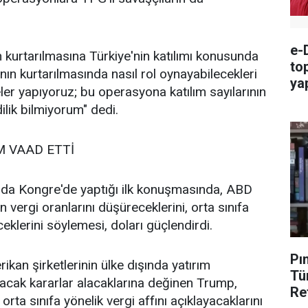
e-D
kurtarılmasına Türkiye'nin katılımı konusunda
to
'nın kurtarılmasında nasıl rol oynayabilecekleri
ya
r yapıyoruz; bu operasyona katılım sayılarının
ya
ilik bilmiyorum" dedi.
 VAAD ETTİ
nda Kongre'de yaptığı ilk konuşmasında, ABD
n vergi oranlarını düşüreceklerini, orta sınıfa
ceklerini söylemesi, doları güçlendirdi.
Pı
an şirketlerinin ülke dışında yatırım
Tü
racak kararlar alacaklarına değinen Trump,
Re
orta sınıfa yönelik vergi affını açıklayacaklarını