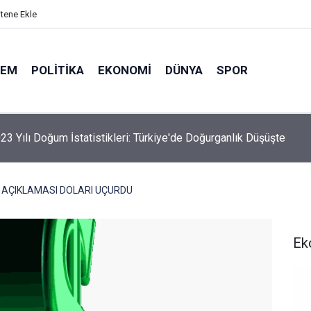
itene Ekle
DEM
POLITIKA
EKONOMI
DÜNYA
SPOR
elik Maden Kanunu Teklif Kabul Edildi
" AÇIKLAMASI DOLARI UÇURDU
Ek