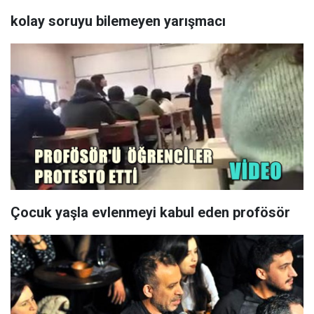
kolay soruyu bilemeyen yarışmacı
Çocuk yaşla evlenmeyi kabul eden profösör