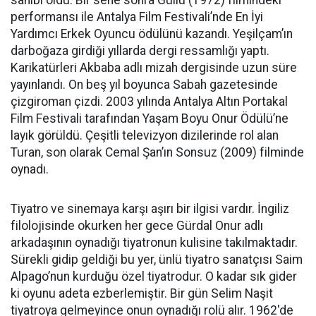
sahibi oldu. Bir sene sonra Güllü (1972) filmindeki
performansı ile Antalya Film Festivali’nde En İyi
Yardımcı Erkek Oyuncu ödülünü kazandı. Yeşilçam’ın
darboğaza girdiği yıllarda dergi ressamlığı yaptı.
Karikatürleri Akbaba adlı mizah dergisinde uzun süre
yayınlandı. On beş yıl boyunca Sabah gazetesinde
çizgiroman çizdi. 2003 yılında Antalya Altın Portakal
Film Festivali tarafından Yaşam Boyu Onur Ödülü’ne
layık görüldü. Çeşitli televizyon dizilerinde rol alan
Turan, son olarak Cemal Şan’ın Sonsuz (2009) filminde
oynadı.
Tiyatro ve sinemaya karşı aşırı bir ilgisi vardır. İngiliz
filolojisinde okurken her gece Gürdal Onur adlı
arkadaşının oynadığı tiyatronun kulisine takılmaktadır.
Sürekli gidip geldiği bu yer, ünlü tiyatro sanatçısı Saim
Alpago’nun kurduğu özel tiyatrodur. O kadar sık gider
ki oyunu adeta ezberlemiştir. Bir gün Selim Naşit
tiyatroya gelmeyince onun oynadığı rolü alır. 1962′de