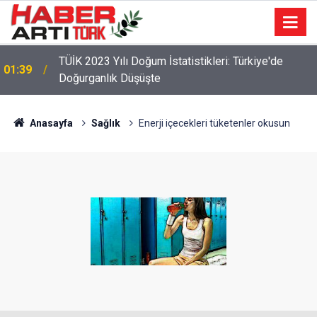
22:47
16 Maddelik Maden Kanunu Teklif Kabul Edildi
Anasayfa
Sağlık
Enerji içecekleri tüketenler okusun